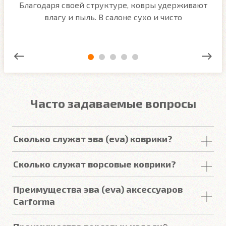
м
Благодаря своей структуре, ковры удерживают
О
ым
влагу и пыль. В салоне сухо и чисто
Часто задаваемые вопросы
Сколько служат эва (eva) коврики?
Срок
службы
комплекта
автомобильных
Сколько служат ворсовые коврики?
покрытий из
ЕВА
в среднем составляет 2-3
года
.
Но есть некоторые факторы, уменьшающие или
Срок
службы
ворсовых покрытий в среднем
Преимущества эва (eva) аксессуаров
увеличивающие срок
службы
.
составляет от 2 до 5
лет
. У некоторых наших
Carforma
клиентов
они прослужили более 10
лет
. Но есть
некоторые факторы, уменьшающие или
Подробнее
Российский качественный материал