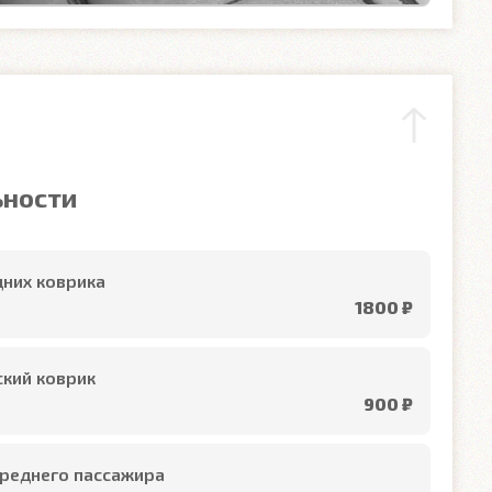
ьности
них коврика
1800 ₽
кий коврик
900 ₽
реднего пассажира