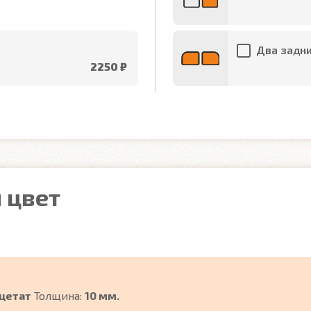
Два задни
2250 ₽
 цвет
цетат
Толщина:
10 мм.