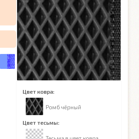
Цвет ковра:
Ромб чёрный
Цвет тесьмы:
Тесьма в цвет ковра