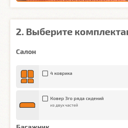
2. Выберите комплект
Салон
4 коврика
Ковер 3го ряда сидений
из двух частей
Багажник