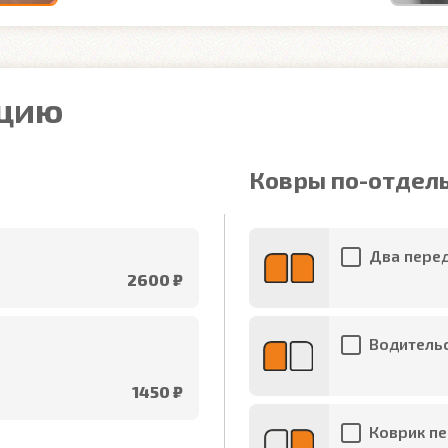
ацию
Ковры по-отдел
Два перед
2600 ₽
Водительс
1450 ₽
Коврик пе