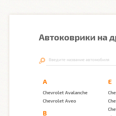
Автоковрики на д
Введите название автомобиля
A
E
Chevrolet Avalanche
Che
Chevrolet Aveo
Che
Che
B