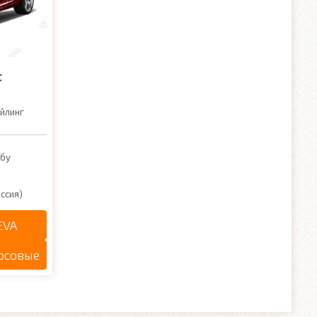
t
6
айлинг
ибу
ссия)
EVA
рсовые