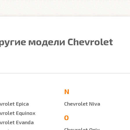
ругие модели Chevrolet
N
vrolet Epica
Chevrolet Niva
vrolet Equinox
O
vrolet Evanda
Chevrolet Onix