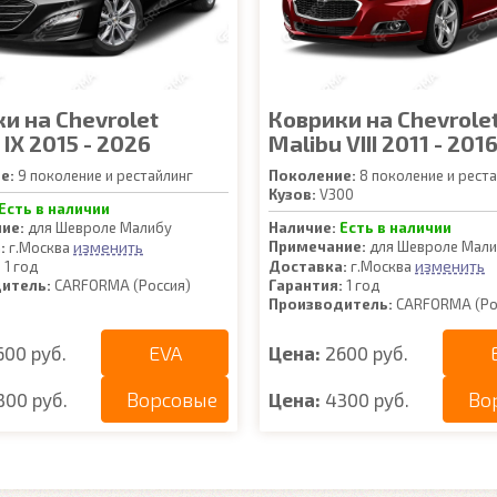
и на Chevrolet
Коврики на Chevrole
 IX 2015 - 2026
Malibu VIII 2011 - 201
е:
9 поколение и рестайлинг
Поколение:
8 поколение и рест
Кузов:
V300
Есть в наличии
ие:
для Шевроле Малибу
Наличие:
Есть в наличии
изменить
Примечание:
для Шевроле Мал
:
г.Москва
изменить
:
1 год
Доставка:
г.Москва
итель:
CARFORMA (Россия)
Гарантия:
1 год
Производитель:
CARFORMA (Ро
EVA
600 руб.
Цена:
2600 руб.
Ворсовые
Во
300 руб.
Цена:
4300 руб.