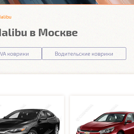
alibu
alibu в Москве
VA коврики
Водительские коврики