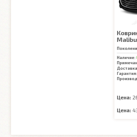
Коврик
Malibu
Поколени
Наличие:
Примечан
Доставка
Гарантия
Производ
Цена:
2
Цена:
4