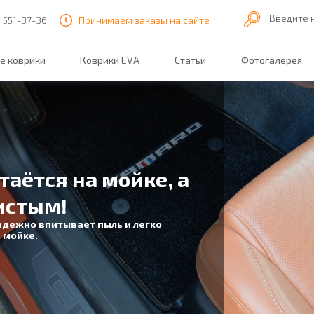
Введите 
) 551-37-36
Принимаем заказы на сайте
е коврики
Коврики EVA
Статьи
Фотогалерея
В салоне сухо!
3D подножка надежно защитит
от влаги под автомобильным ковриком