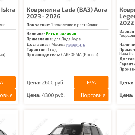
 Iskra
Коврики на Lada (ВАЗ) Aura
Коври
2023 - 2026
Lege
2022 
инг
Поколение:
1 поколение и рестайлинг
Вариан
Наличие:
Есть в наличии
"ворсов
Примечание:
для Лада Аура
изменить
Доставка:
г.Москва
Наличи
Гарантия:
1 год
Примеч
Нива Ле
ия)
Производитель:
CARFORMA (Россия)
Достав
Гарант
Произв
A
EVA
Цена:
2600 руб.
Цена:
совые
Ворсовые
Цена:
4300 руб.
Цена: