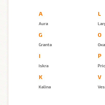
A
L
Aura
Lar
G
O
Granta
Ок
I
P
Iskra
Pri
K
V
Kalina
Ves