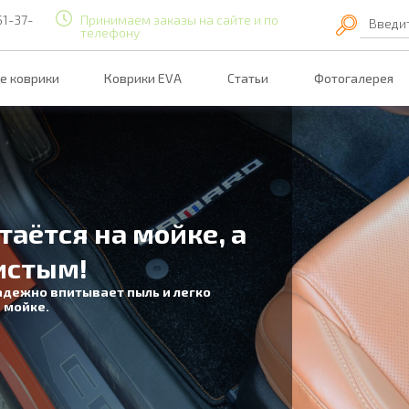
51-37-
Принимаем заказы на сайте и по
Введи
телефону
е коврики
Коврики EVA
Статьи
Фотогалерея
таётся на мойке, а
истым!
адежно впитывает пыль и легко
 мойке.