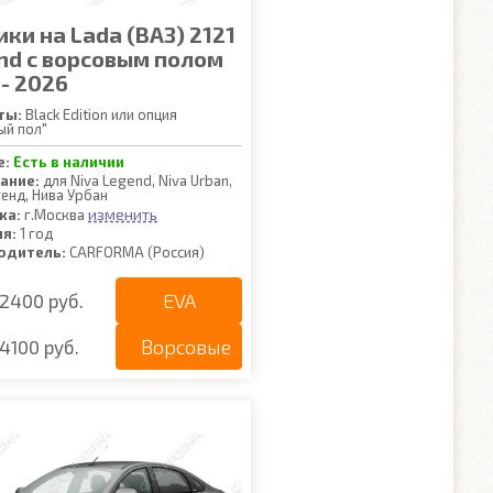
ки на Lada (ВАЗ) 2121
nd с ворсовым полом
- 2026
ты:
Black Edition или опция
ый пол"
е:
Есть в наличии
ание:
для Niva Legend, Niva Urban,
генд, Нива Урбан
изменить
ка:
г.Москва
ия:
1 год
одитель:
CARFORMA (Россия)
EVA
2400 руб.
Ворсовые
4100 руб.