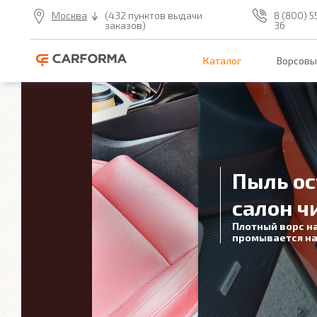
Москва
(432 пунктов выдачи
8 (800) 5
заказов)
36
Каталог
Ворсовы
Пыль ос
салон ч
Плотный ворс н
промывается на