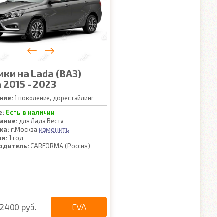
ики на Lada (ВАЗ)
 2015 - 2023
ние:
1 поколение, дорестайлинг
е:
Есть в наличии
ание:
для Лада Веста
изменить
ка:
г.Москва
ия:
1 год
одитель:
CARFORMA (Россия)
EVA
2400 руб.