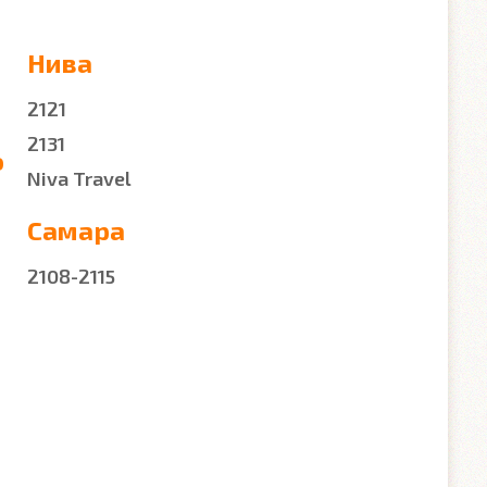
Нива
2121
2131
о
Niva Travel
Самара
2108-2115