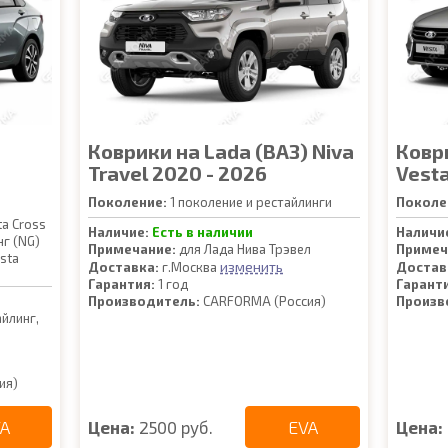
Коврики на Lada (ВАЗ) Niva
Ковр
Travel 2020 - 2026
Vesta
Поколение:
1 поколение и рестайлинги
Поколе
ta Cross
Наличие:
Есть в наличии
Наличи
нг (NG)
Примечание:
для Лада Нива Трэвел
Примеч
sta
изменить
Доставка:
г.Москва
Достав
Гарантия:
1 год
Гарант
Производитель:
CARFORMA (Россия)
Произв
йлинг,
ия)
A
EVA
Цена:
2500 руб.
Цена: