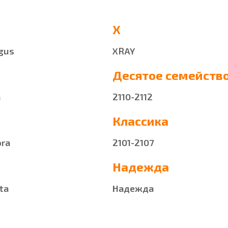
X
gus
XRAY
Десятое семейств
а
2110-2112
Классика
ora
2101-2107
Надежда
ta
Надежда