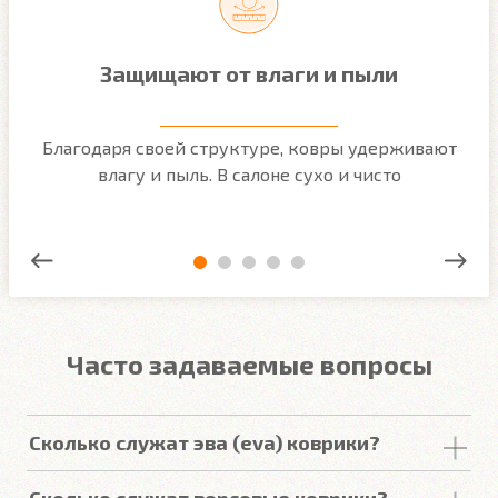
Защищают от влаги и пыли
м
Благодаря своей структуре, ковры удерживают
О
ым
влагу и пыль. В салоне сухо и чисто
Часто задаваемые вопросы
Сколько служат эва (eva) коврики?
Срок
службы
комплекта
автомобильных