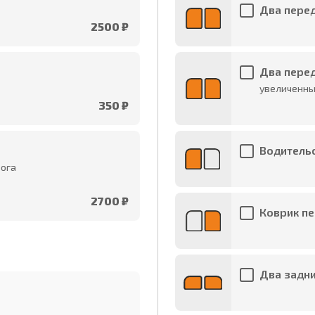
Два перед
2500 ₽
Два перед
увеличенны
350 ₽
Водительс
рога
2700 ₽
Коврик пе
Два задни