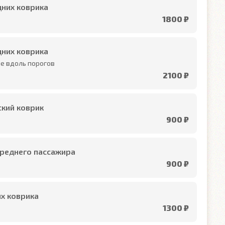
них коврика
1800 ₽
них коврика
е вдоль порогов
2100 ₽
кий коврик
900 ₽
реднего пассажира
900 ₽
х коврика
1300 ₽