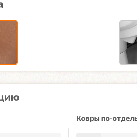
а
ацию
Ковры по-отдел