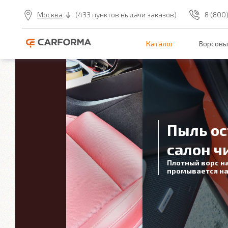
Москва
(433 пунктов выдачи заказов)
8 (800
Каталог
Ворсовы
Пыль ос
салон ч
Плотный ворс н
промывается на