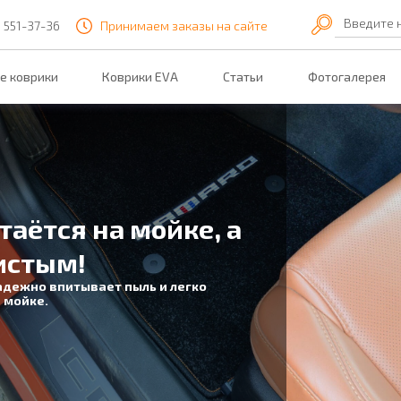
Введите 
) 551-37-36
Принимаем заказы на сайте
е коврики
Коврики EVA
Статьи
Фотогалерея
таётся на мойке, а
истым!
адежно впитывает пыль и легко
 мойке.