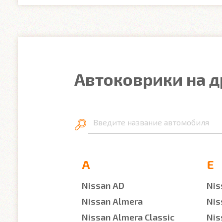
Автоковрики на д
Введите название автомобиля
A
E
Nissan AD
Nis
Nissan Almera
Nis
Nissan Almera Classic
Nis