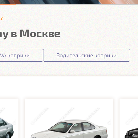
ny
ny в Москве
VA коврики
Водительские коврики