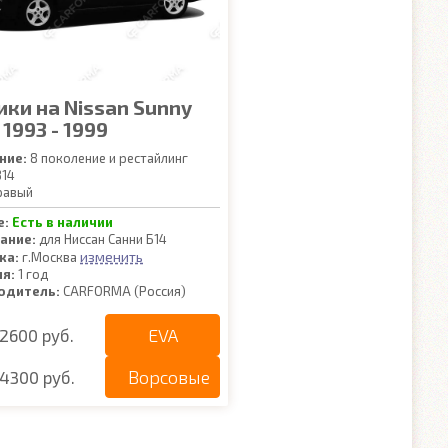
ики на Nissan Sunny
 1993 - 1999
ние:
8 поколение и рестайлинг
14
равый
е:
Есть в наличии
ание:
для Ниссан Санни Б14
изменить
ка:
г.Москва
ия:
1 год
одитель:
CARFORMA (Россия)
EVA
2600 руб.
Ворсовые
4300 руб.