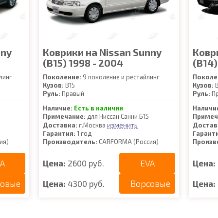
nny
Коврики на Nissan Sunny
Ковр
(B15) 1998 - 2004
(B14)
линг
Поколение:
9 поколение и рестайлинг
Поколе
Кузов:
B15
Кузов:
B
Руль:
Правый
Руль:
П
Наличие:
Есть в наличии
Наличи
Примечание:
для Ниссан Санни Б15
Примеч
изменить
Доставка:
г.Москва
Достав
Гарантия:
1 год
Гарант
ия)
Производитель:
CARFORMA (Россия)
Произв
A
EVA
Цена:
2600 руб.
Цена:
совые
Ворсовые
Цена:
4300 руб.
Цена: