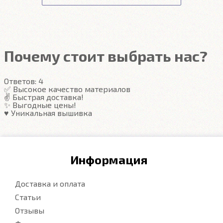
Передние ковры полностью закрывают место
Подробнее
под левую ногу водителя (зависит от авто)
Закрывают максимум площади пола
Надёжные крепежи
Компьютерная вышивка
Почему стоит выбрать нас?
Гарантия
Ответов:
4
Подробнее
✅ Высокое качество материалов
✌️ Быстрая доставка!
✨ Выгодные цены!
♥️ Уникальная вышивка
Информация
Доставка и оплата
Статьи
Отзывы