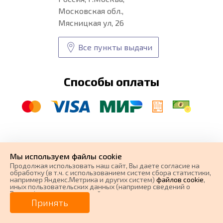
Московская обл.,
Мясницкая ул, 26
Все пункты выдачи
Способы оплаты
© CARFORMA 2020-2026 г.
Уникальные
автоковрики
Мы используем файлы cookie
разработка и
Продолжая использовать наш cайт, Вы даете согласие на
поисковое продвижение сайта
обработку (в т.ч. с использованием систем сбора статистики,
например Яндекс.Метрика и других систем)
файлов cookie
,
иных пользовательских данных (например сведений о
Вашем ip-адресе, сведений о местоположении, типе
0 ₽
Цена от
устройства, времени посещения страницы, сведений о
Принять
ресурсах сети Интернет, с которых были совершены
переходы на наш сайт, сведения о Ваших действиях на сайте
от
0
₽/мес.
Плати частями
и других сведений). Если Вы согласны, продолжайте