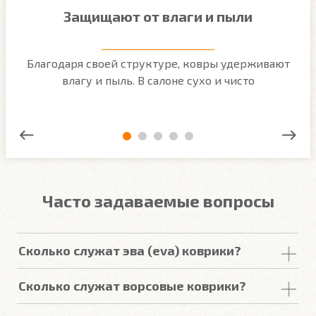
Защищают от влаги и пыли
м
Благодаря своей структуре, ковры удерживают
О
ым
влагу и пыль. В салоне сухо и чисто
Часто задаваемые вопросы
Сколько служат эва (eva) коврики?
Срок
службы
комплекта
автомобильных
Сколько служат ворсовые коврики?
покрытий из
ЕВА
в среднем составляет 2-3
года
.
Но есть некоторые факторы, уменьшающие или
Срок
службы
ворсовых покрытий в среднем