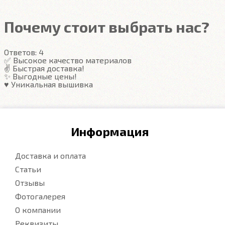
грязь в ячейках. Вода не катается по полу, как в
резиновых половичках, однако, её все равно
Почему стоит выбрать нас?
видно. ЕВА удобны тем, что их легко достать не
пролив и вытряхнуть. Они дешевле.
Ответов:
4
✅ Высокое качество материалов
✌️ Быстрая доставка!
Подробнее
✨ Выгодные цены!
♥️ Уникальная вышивка
Информация
Доставка и оплата
Статьи
Отзывы
Фотогалерея
О компании
Реквизиты