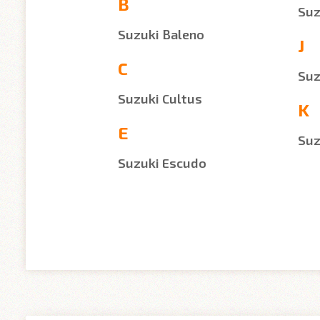
B
Suz
Suzuki Baleno
J
C
Suz
Suzuki Cultus
K
E
Suz
Suzuki Escudo