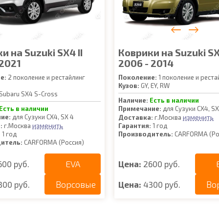
и на Suzuki SX4 II
Коврики на Suzuki SX
 2021
2006 - 2014
е:
2 поколение и рестайлинг
Поколение:
1 поколение и реста
Кузов:
GY, EY, RW
Subaru SX4 S-Cross
Наличие:
Есть в наличии
Есть в наличии
Примечание:
для Сузуки СХ4, SX
ие:
для Сузуки СХ4, SX 4
изменить
Доставка:
г.Москва
изменить
:
г.Москва
Гарантия:
1 год
:
1 год
Производитель:
CARFORMA (Ро
итель:
CARFORMA (Россия)
EVA
600 руб.
Цена:
2600 руб.
Ворсовые
Во
300 руб.
Цена:
4300 руб.