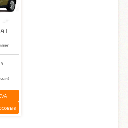
4 I
йлинг
 4
ссия)
EVA
рсовые