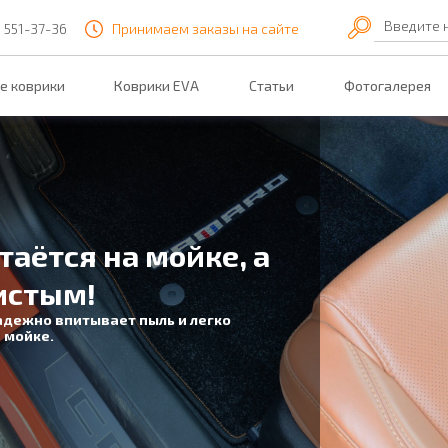
Введите 
) 551-37-36
Принимаем заказы на сайте
е коврики
Коврики EVA
Статьи
Фотогалерея
таётся на мойке, а
истым!
адежно впитывает пыль и легко
 мойке.