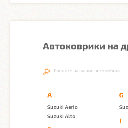
Автоковрики на д
Введите название автомобиля
A
G
Suzuki Aerio
Suz
Suzuki Alto
I