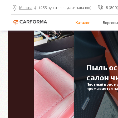
Москва
(433 пунктов выдачи заказов)
8 (800
Каталог
Ворсовы
Пыль ос
салон ч
Плотный ворс н
промывается на