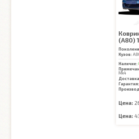
Коврик
(A80) 
Поколени
Кузов:
A8
Наличие:
Примечан
Mk4
Доставка
Гарантия
Производ
Цена:
2
Цена:
4