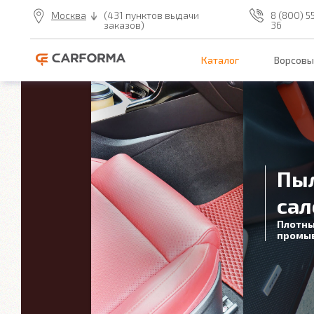
Москва
(431 пунктов выдачи
8 (800) 5
заказов)
36
Каталог
Ворсовы
Пыль ос
салон ч
Плотный ворс н
промывается на