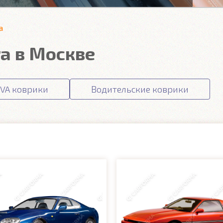
a
ra в Москве
VA коврики
Водительские коврики