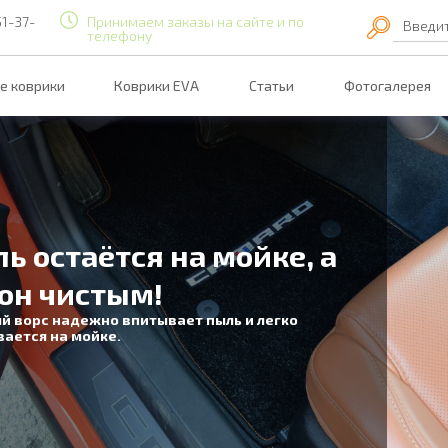
51-37-
Принимаем заказы на сайте и по
Введи
телефону
е коврики
Коврики EVA
Статьи
Фотогалерея
таётся на мойке, а
истым!
адежно впитывает пыль и легко
 мойке.