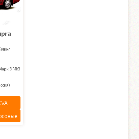
upra
йлинг
Марк 3 Mk3
ссия)
EVA
рсовые