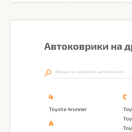
Автоковрики на д
Введите название автомобиля
4
C
Toyota 4runner
Toy
Toy
A
Toy