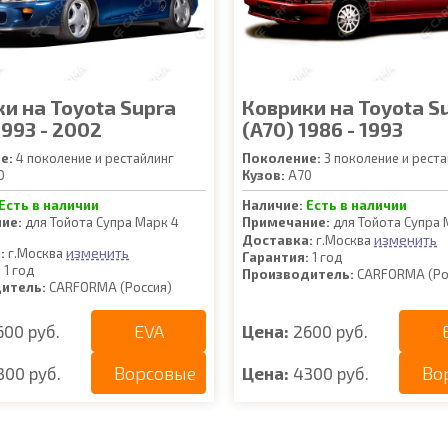
и на Toyota Supra
Коврики на Toyota S
1993 - 2002
(A70) 1986 - 1993
е:
4 поколение и рестайлинг
Поколение:
3 поколение и реста
0
Кузов:
A70
Есть в наличии
Наличие:
Есть в наличии
ие:
для Тойота Супра Марк 4
Примечание:
для Тойота Супра 
изменить
Доставка:
г.Москва
изменить
:
г.Москва
Гарантия:
1 год
:
1 год
Производитель:
CARFORMA (Ро
итель:
CARFORMA (Россия)
EVA
600 руб.
Цена:
2600 руб.
Ворсовые
Во
300 руб.
Цена:
4300 руб.