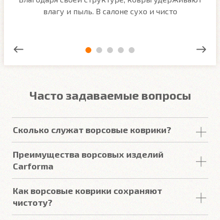
ым
влагу и пыль. В салоне сухо и чисто
Часто задаваемые вопросы
Сколько служат ворсовые коврики?
Срок
службы
ворсовых покрытий в среднем
Преимущества ворсовых изделий
составляет от 2 до 5
лет
. У некоторых наших
Carforma
клиентов
они прослужили более 10
лет
. Но есть
некоторые факторы, уменьшающие или
Купить в онлайн магазине Carforma означает
Как ворсовые коврики сохраняют
увеличивающие срок
службы
.
получить такие качества как:
чистоту?
Пыль и
грязь
впитываются
качественным
ворсом
.