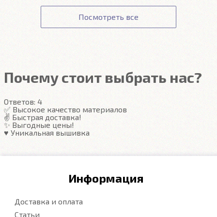
Подробнее
Соответствие заявленным характеристикам.
оформлении заказа.
данным вашей карты ни наш сайт, ни наши
Получение товара.
Посмотреть все
сотрудники доступа не имеют.
Гарантия на автоковрики 1 год.
Подробнее
Подробнее
Почему стоит выбрать нас?
Ответов:
4
✅ Высокое качество материалов
✌️ Быстрая доставка!
✨ Выгодные цены!
♥️ Уникальная вышивка
Информация
Доставка и оплата
Статьи