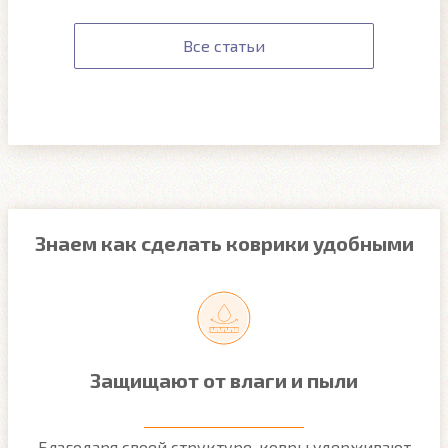
Все статьи
Знаем как сделать коврики удобными
Защищают от влаги и пыли
м
Благодаря своей структуре, ковры удерживают
О