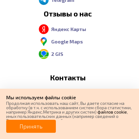
Отзывы о нас
Яндекс Карты
Google Maps
2 GIS
Контакты
Телефон:
Мы используем файлы cookie
8 (800) 551-37-36
Продолжая использовать наш cайт, Вы даете согласие на
обработку (в т.ч. с использованием систем сбора статистики,
Бесплатный звонок из
например Яндекс.Метрика и других систем)
файлов cookie
,
иных пользовательских данных (например сведений о
любого региона России
Вашем ip-адресе, сведений о местоположении, типе
0 ₽
Цена от
устройства, времени посещения страницы, сведений о
Принять
ресурсах сети Интернет, с которых были совершены
E-mail:
переходы на наш сайт, сведения о Ваших действиях на сайте
от
0
₽/мес.
Плати частями
и других сведений). Если Вы согласны, продолжайте