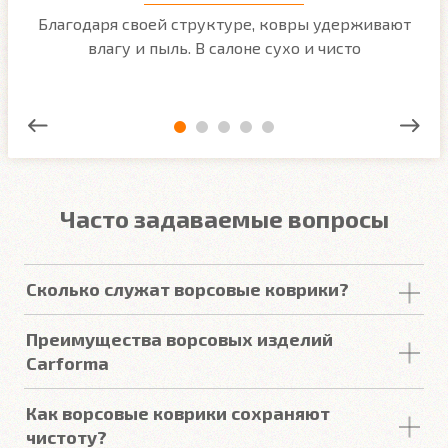
м
Благодаря своей структуре, ковры удерживают
О
ым
влагу и пыль. В салоне сухо и чисто
Часто задаваемые вопросы
Сколько служат ворсовые коврики?
Срок
службы
ворсовых покрытий в среднем
Преимущества ворсовых изделий
составляет от 2 до 5
лет
. У некоторых наших
Carforma
клиентов
они прослужили более 10
лет
. Но есть
некоторые факторы, уменьшающие или
Купить в онлайн магазине Carforma означает
Как ворсовые коврики сохраняют
увеличивающие срок
службы
.
получить такие качества как:
чистоту?