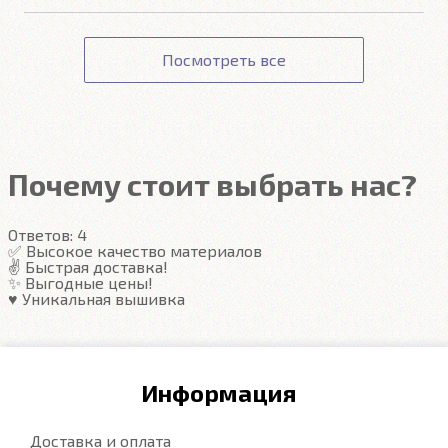
Совместимость ковров с автомобилем.
Точную стоимость доставки можно узнать при
Оплата картой происходит на сайте Сбербанка. К
Подробнее
Соответствие заявленным характеристикам.
оформлении заказа.
данным вашей карты ни наш сайт, ни наши
Получение товара.
Посмотреть все
сотрудники доступа не имеют.
Гарантия на автоковрики 1 год.
Подробнее
Подробнее
Почему стоит выбрать нас?
Ответов:
4
✅ Высокое качество материалов
✌️ Быстрая доставка!
✨ Выгодные цены!
♥️ Уникальная вышивка
Информация
Доставка и оплата