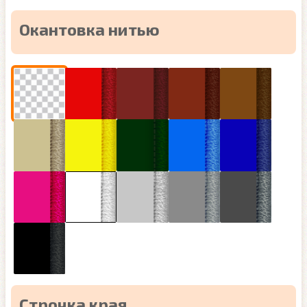
Окантовка нитью
Строчка края