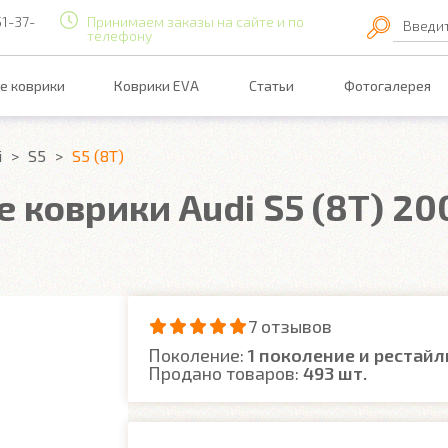
51-37-
Принимаем заказы на сайте и по
Введи
телефону
е коврики
Коврики EVA
Статьи
Фотогалерея
i
S5
S5 (8T)
коврики Audi S5 (8T) 200
7 отзывов
Поколение:
1 поколение и рестайл
Продано товаров:
493 шт.