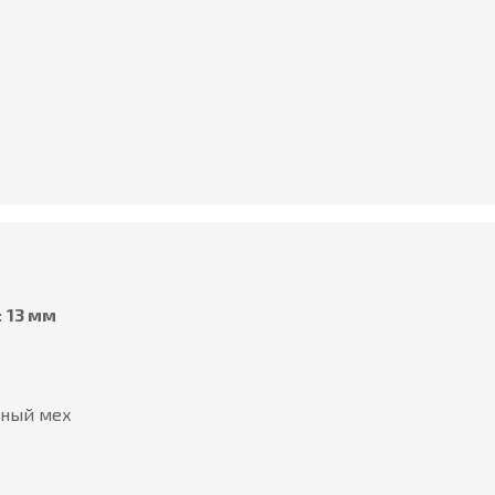
:
13 мм
ьный мех