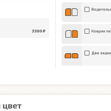
Водительс
3300 ₽
Коврик пе
Два задни
 цвет