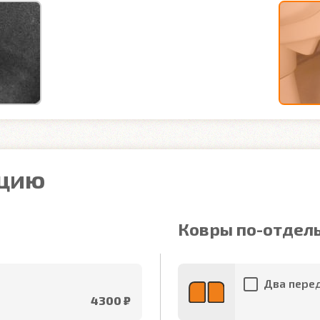
ацию
Ковры по-отдел
Два перед
4300 ₽