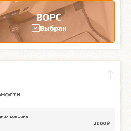
ВОРС
Выбран
ьности
них коврика
3000 ₽