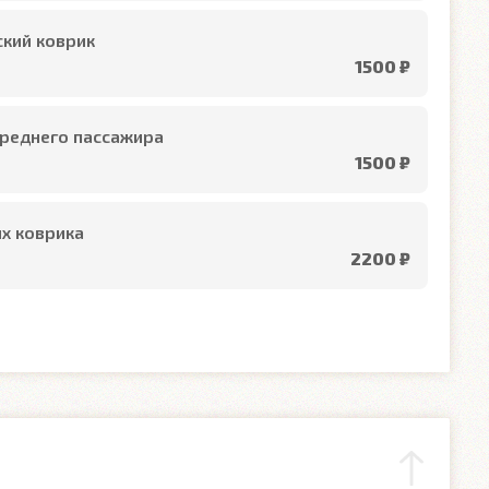
кий коврик
1500 ₽
реднего пассажира
1500 ₽
х коврика
2200 ₽