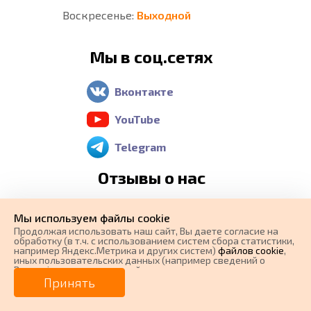
Воскресенье:
Выходной
Мы в соц.сетях
Вконтакте
YouTube
Telegram
Отзывы о нас
Яндекс Карты
Мы используем файлы cookie
Продолжая использовать наш cайт, Вы даете согласие на
Google Maps
обработку (в т.ч. с использованием систем сбора статистики,
например Яндекс.Метрика и других систем)
файлов cookie
,
иных пользовательских данных (например сведений о
2 GIS
Вашем ip-адресе, сведений о местоположении, типе
0 ₽
Цена от
устройства, времени посещения страницы, сведений о
Принять
ресурсах сети Интернет, с которых были совершены
переходы на наш сайт, сведения о Ваших действиях на сайте
от
0
₽/мес.
Плати частями
и других сведений). Если Вы согласны, продолжайте