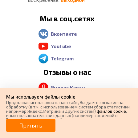
Мы в соц.сетях
Вконтакте
YouTube
Telegram
Отзывы о нас
Яндекс Карты
Мы используем файлы cookie
Google Maps
Продолжая использовать наш cайт, Вы даете согласие на
обработку (в т.ч. с использованием систем сбора статистики,
например Яндекс.Метрика и других систем)
файлов cookie
,
2 GIS
иных пользовательских данных (например сведений о
Вашем ip-адресе, сведений о местоположении, типе
0 ₽
Цена от
устройства, времени посещения страницы, сведений о
Принять
ресурсах сети Интернет, с которых были совершены
переходы на наш сайт, сведения о Ваших действиях на сайте
Контакты
от
0
₽/мес.
Плати частями
и других сведений). Если Вы согласны, продолжайте