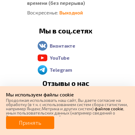
времени (без перерыва)
Воскресенье:
Выходной
Мы в соц.сетях
Вконтакте
YouTube
Telegram
Отзывы о нас
Мы используем файлы cookie
Яндекс Карты
Продолжая использовать наш cайт, Вы даете согласие на
обработку (в т.ч. с использованием систем сбора статистики,
например Яндекс.Метрика и других систем)
файлов cookie
,
Google Maps
иных пользовательских данных (например сведений о
Вашем ip-адресе, сведений о местоположении, типе
0 ₽
Цена от
устройства, времени посещения страницы, сведений о
2 GIS
Принять
ресурсах сети Интернет, с которых были совершены
переходы на наш сайт, сведения о Ваших действиях на сайте
от
0
₽/мес.
Плати частями
и других сведений). Если Вы согласны, продолжайте