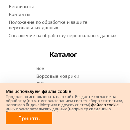
Реквизиты
Контакты
Положение по обработке и защите
персональных данных
Соглашение на обработку персональных данных
Каталог
Все
Ворсовые коврики
EVA коврики
Мы используем файлы cookie
Водительские коврики
Продолжая использовать наш cайт, Вы даете согласие на
Карта сайта
обработку (в т.ч. с использованием систем сбора статистики,
например Яндекс.Метрика и других систем)
файлов cookie
,
Карта сайта. Ворс
иных пользовательских данных (например сведений о
Вашем ip-адресе, сведений о местоположении, типе
Карта сайта. EVA
0 ₽
Цена от
устройства, времени посещения страницы, сведений о
Принять
ресурсах сети Интернет, с которых были совершены
переходы на наш сайт, сведения о Ваших действиях на сайте
от
0
₽/мес.
Плати частями
и других сведений). Если Вы согласны, продолжайте