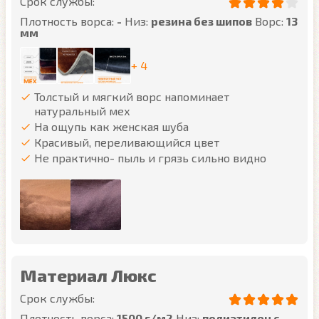
Срок службы:
Плотность ворса:
-
Низ:
резина без шипов
Ворс:
13
мм
+ 4
Толстый и мягкий ворс напоминает
натуральный мех
На ощупь как женская шуба
Красивый, переливающийся цвет
Не практично- пыль и грязь сильно видно
Материал Люкс
Срок службы:
Плотность ворса:
1500 г/м2
Низ:
полиэтилен с