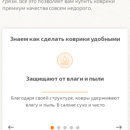
грязи. Все это позволяет вам купить коврики
премиум качества совсем недорого.
Знаем как сделать коврики удобными
Защищают от влаги и пыли
м
Благодаря своей структуре, ковры удерживают
О
ым
влагу и пыль. В салоне сухо и чисто