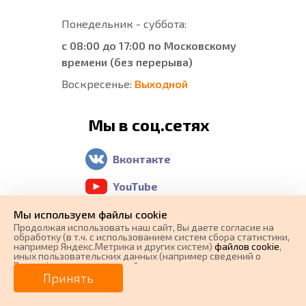
Понедельник - суббота:
с 08:00 до 17:00 по Московскому
времени (без перерыва)
Воскресенье:
Выходной
Мы в соц.сетях
Вконтакте
YouTube
Telegram
Мы используем файлы cookie
Продолжая использовать наш cайт, Вы даете согласие на
обработку (в т.ч. с использованием систем сбора статистики,
Отзывы о нас
например Яндекс.Метрика и других систем)
файлов cookie
,
иных пользовательских данных (например сведений о
Вашем ip-адресе, сведений о местоположении, типе
0 ₽
Цена от
устройства, времени посещения страницы, сведений о
Принять
Яндекс Карты
ресурсах сети Интернет, с которых были совершены
переходы на наш сайт, сведения о Ваших действиях на сайте
от
0
₽/мес.
Плати частями
и других сведений). Если Вы согласны, продолжайте
Google Maps