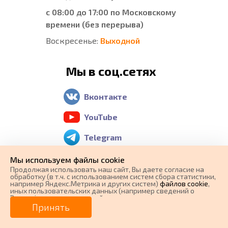
с 08:00 до 17:00 по Московскому
времени (без перерыва)
Воскресенье:
Выходной
Мы в соц.сетях
Вконтакте
YouTube
Telegram
Отзывы о нас
Мы используем файлы cookie
Продолжая использовать наш cайт, Вы даете согласие на
обработку (в т.ч. с использованием систем сбора статистики,
например Яндекс.Метрика и других систем)
файлов cookie
,
Яндекс Карты
иных пользовательских данных (например сведений о
Вашем ip-адресе, сведений о местоположении, типе
0 ₽
Цена от
Google Maps
устройства, времени посещения страницы, сведений о
Принять
ресурсах сети Интернет, с которых были совершены
переходы на наш сайт, сведения о Ваших действиях на сайте
от
0
₽/мес.
Плати частями
2 GIS
и других сведений). Если Вы согласны, продолжайте