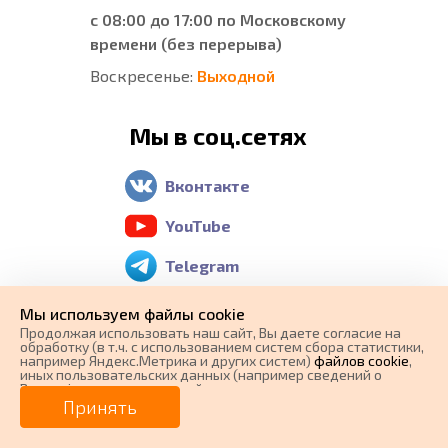
с 08:00 до 17:00 по Московскому
времени (без перерыва)
Воскресенье:
Выходной
Мы в соц.сетях
Вконтакте
YouTube
Telegram
Отзывы о нас
Мы используем файлы cookie
Продолжая использовать наш cайт, Вы даете согласие на
обработку (в т.ч. с использованием систем сбора статистики,
Яндекс Карты
например Яндекс.Метрика и других систем)
файлов cookie
,
иных пользовательских данных (например сведений о
Вашем ip-адресе, сведений о местоположении, типе
0 ₽
Google Maps
Цена от
устройства, времени посещения страницы, сведений о
Принять
ресурсах сети Интернет, с которых были совершены
переходы на наш сайт, сведения о Ваших действиях на сайте
от
0
₽/мес.
Плати частями
2 GIS
и других сведений). Если Вы согласны, продолжайте