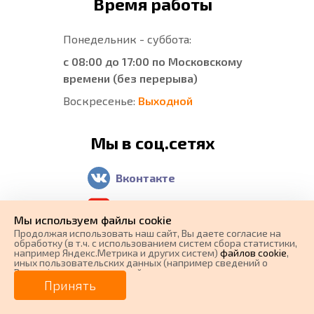
Время работы
Понедельник - суббота:
с 08:00 до 17:00 по Московскому
времени (без перерыва)
Воскресенье:
Выходной
Мы в соц.сетях
Вконтакте
YouTube
Мы используем файлы cookie
Telegram
Продолжая использовать наш cайт, Вы даете согласие на
обработку (в т.ч. с использованием систем сбора статистики,
например Яндекс.Метрика и других систем)
файлов cookie
,
Отзывы о нас
иных пользовательских данных (например сведений о
Вашем ip-адресе, сведений о местоположении, типе
0 ₽
Цена от
устройства, времени посещения страницы, сведений о
Принять
ресурсах сети Интернет, с которых были совершены
Яндекс Карты
переходы на наш сайт, сведения о Ваших действиях на сайте
от
0
₽/мес.
Плати частями
и других сведений). Если Вы согласны, продолжайте