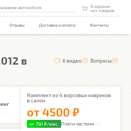
В корзине
название автомобиля
нет товаров
Отзывы
Доставка и оплата
Контакты
2012 в
6 видео
Вопросы
Комплект из 4 ворсовых ковриков
в салон
линг
от
4500 ₽
Плати частями
от 750 ₽/мес.