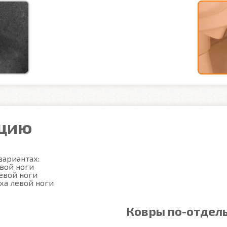
ацию
ариантах:

вой ноги

вой ноги

ха левой ноги
Ковры по-отдел