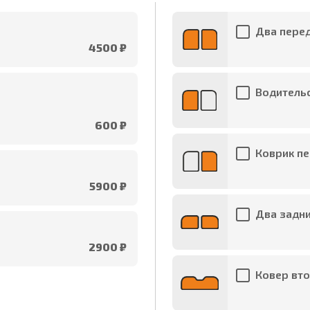
Два перед
4500 ₽
Водительс
600 ₽
Коврик пе
5900 ₽
Два задни
2900 ₽
Ковер вто