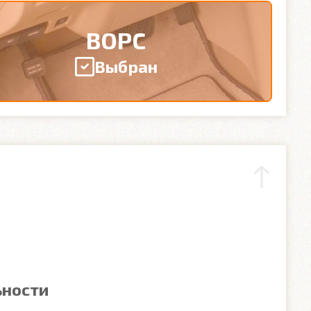
ВОРС
Выбран
ьности