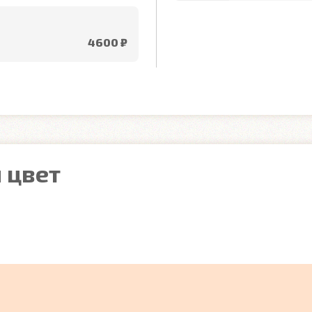
4600 ₽
 цвет