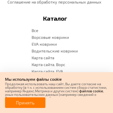
Соглашение на обработку персональных данных
Каталог
Все
Ворсовые коврики
EVA коврики
Водительские коврики
Карта сайта
Карта сайта. Ворс
Карта сайта. EVA
Мы используем файлы cookie
Продолжая использовать наш cайт, Вы даете согласие на
Время работы
обработку (в т.ч. с использованием систем сбора статистики,
например Яндекс.Метрика и других систем)
файлов cookie
,
иных пользовательских данных (например сведений о
Вашем ip-адресе, сведений о местоположении, типе
0 ₽
Понедельник - суббота:
Цена от
устройства, времени посещения страницы, сведений о
Принять
ресурсах сети Интернет, с которых были совершены
с 08:00 до 17:00 по Московскому
переходы на наш сайт, сведения о Ваших действиях на сайте
от
0
₽/мес.
Плати частями
и других сведений). Если Вы согласны, продолжайте