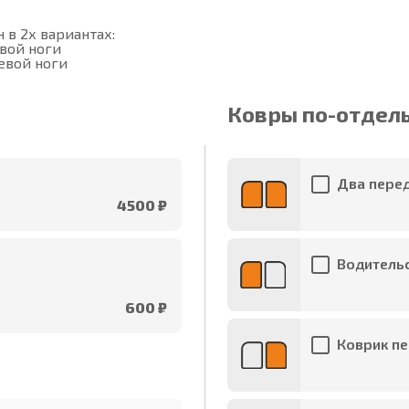
в 2х вариантах:

вой ноги

евой ноги
Ковры по-отдел
Два перед
4500 ₽
Водительс
600 ₽
Коврик пе