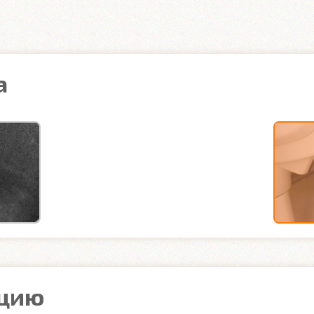
а
ацию