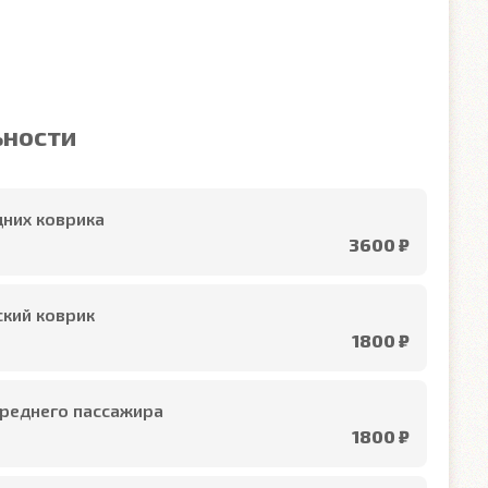
ьности
них коврика
3600 ₽
кий коврик
1800 ₽
реднего пассажира
1800 ₽