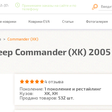
51-37-
Принимаем заказы на сайте и по
Введи
телефону
е коврики
Коврики EVA
Статьи
Фотогалерея
p
Commander (XK)
eep Commander (XK) 2005 
4 отзыва
Поколение:
1 поколение и рестайлинг
Кузов:
XK, XH
Продано товаров:
532 шт.