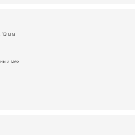
:
13 мм
ьный мех