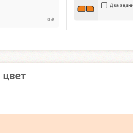
Два задни
0 ₽
 цвет