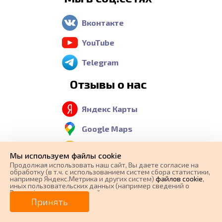
Вконтакте
YouTube
Telegram
Отзывы о нас
Яндекс Карты
Google Maps
2 GIS
Мы используем файлы cookie
Продолжая использовать наш cайт, Вы даете согласие на
обработку (в т.ч. с использованием систем сбора статистики,
например Яндекс.Метрика и других систем)
файлов cookie
,
Контакты
иных пользовательских данных (например сведений о
Вашем ip-адресе, сведений о местоположении, типе
0 ₽
Цена от
устройства, времени посещения страницы, сведений о
Принять
ресурсах сети Интернет, с которых были совершены
Телефон:
переходы на наш сайт, сведения о Ваших действиях на сайте
от
0
₽/мес.
Плати частями
и других сведений). Если Вы согласны, продолжайте