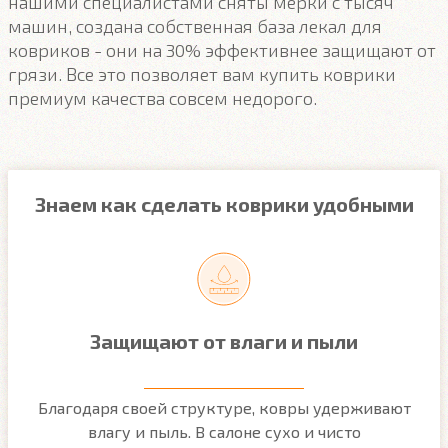
нашими специалистами сняты мерки с тысяч
машин, создана собственная база лекал для
ковриков - они на 30% эффективнее защищают от
грязи. Все это позволяет вам купить коврики
премиум качества совсем недорого.
Знаем как сделать коврики удобными
Защищают от влаги и пыли
м
Благодаря своей структуре, ковры удерживают
О
ым
влагу и пыль. В салоне сухо и чисто