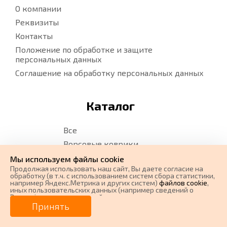
О компании
Реквизиты
Контакты
Положение по обработке и защите
персональных данных
Соглашение на обработку персональных данных
Каталог
Все
Ворсовые коврики
EVA коврики
Мы используем файлы cookie
Продолжая использовать наш cайт, Вы даете согласие на
Водительские коврики
обработку (в т.ч. с использованием систем сбора статистики,
например Яндекс.Метрика и других систем)
файлов cookie
,
Карта сайта
иных пользовательских данных (например сведений о
Вашем ip-адресе, сведений о местоположении, типе
Карта сайта. Ворс
0 ₽
Цена от
устройства, времени посещения страницы, сведений о
Принять
ресурсах сети Интернет, с которых были совершены
Карта сайта. EVA
переходы на наш сайт, сведения о Ваших действиях на сайте
от
0
₽/мес.
Плати частями
и других сведений). Если Вы согласны, продолжайте