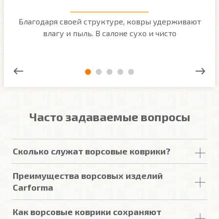
м
Благодаря своей структуре, ковры удерживают
О
ым
влагу и пыль. В салоне сухо и чисто
Часто задаваемые вопросы
Сколько служат ворсовые коврики?
Срок
службы
ворсовых покрытий в среднем
Преимущества ворсовых изделий
составляет от 2 до 5
лет
. У некоторых наших
Carforma
клиентов
они прослужили более 10
лет
. Но есть
некоторые факторы, уменьшающие или
Купить в онлайн магазине Carforma означает
Как ворсовые коврики сохраняют
увеличивающие срок
службы
.
получить такие качества как: