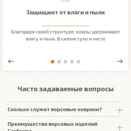
Защищают от влаги и пыли
м
Благодаря своей структуре, ковры удерживают
О
ым
влагу и пыль. В салоне сухо и чисто
Часто задаваемые вопросы
Сколько служат ворсовые коврики?
Срок
службы
ворсовых покрытий в среднем
Преимущества ворсовых изделий
составляет от 2 до 5
лет
. У некоторых наших
Carforma