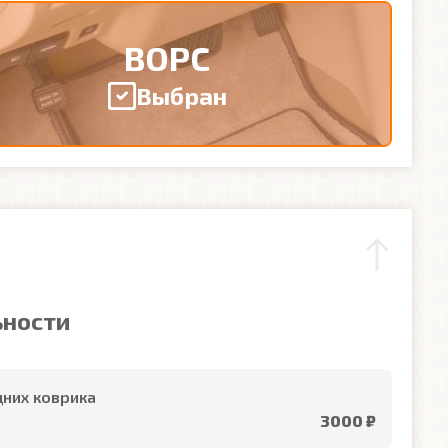
ВОРС
Выбран
ьности
них коврика
3000 ₽