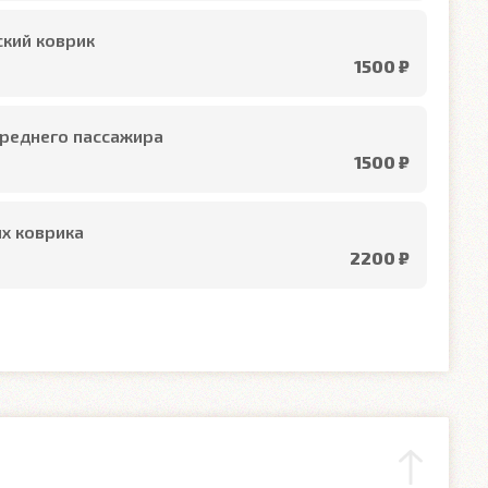
кий коврик
1500 ₽
реднего пассажира
1500 ₽
х коврика
2200 ₽