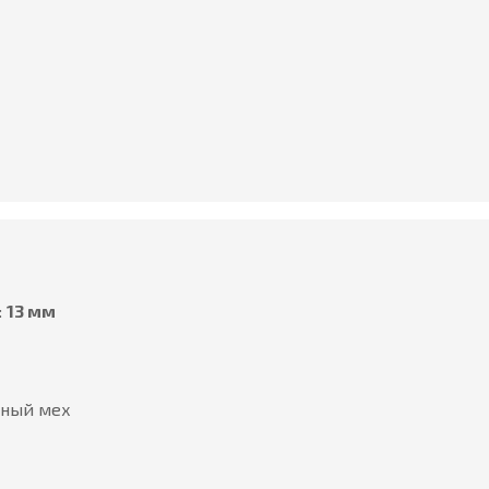
:
13 мм
ьный мех