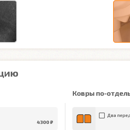
ацию
Ковры по-отдел
Два перед
4300 ₽