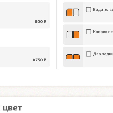
Водительс
600 ₽
Коврик пе
Два задни
4750 ₽
 цвет