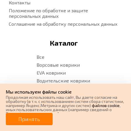
Контакты
Положение по обработке и защите
персональных данных
Соглашение на обработку персональных данных
Каталог
Все
Ворсовые коврики
EVA коврики
Водительские коврики
Карта сайта
Мы используем файлы cookie
Карта сайта. Ворс
Продолжая использовать наш cайт, Вы даете согласие на
обработку (в т.ч. с использованием систем сбора статистики,
Карта сайта. EVA
например Яндекс.Метрика и других систем)
файлов cookie
,
иных пользовательских данных (например сведений о
Вашем ip-адресе, сведений о местоположении, типе
0 ₽
Цена от
устройства, времени посещения страницы, сведений о
Принять
Время работы
ресурсах сети Интернет, с которых были совершены
переходы на наш сайт, сведения о Ваших действиях на сайте
от
0
₽/мес.
Плати частями
и других сведений). Если Вы согласны, продолжайте