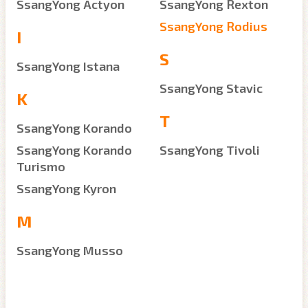
SsangYong Actyon
SsangYong Rexton
SsangYong Rodius
I
S
SsangYong Istana
SsangYong Stavic
K
T
SsangYong Korando
SsangYong Korando
SsangYong Tivoli
Turismo
SsangYong Kyron
M
SsangYong Musso