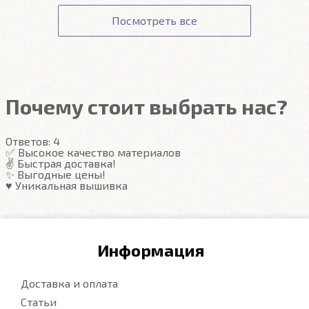
оформлении заказа.
данным вашей карты ни наш сайт, ни наши
Получение товара.
Посмотреть все
сотрудники доступа не имеют.
Гарантия на автоковрики 1 год.
Подробнее
Подробнее
Почему стоит выбрать нас?
Ответов:
4
✅ Высокое качество материалов
✌️ Быстрая доставка!
✨ Выгодные цены!
♥️ Уникальная вышивка
Информация
Доставка и оплата
Статьи