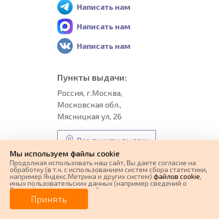
Написать нам
Написать нам
Написать нам
Пункты выдачи:
Россия, г.Москва,
Московская обл.,
Мясницкая ул, 26
Все пункты выдачи
Мы используем файлы cookie
Продолжая использовать наш cайт, Вы даете согласие на
обработку (в т.ч. с использованием систем сбора статистики,
Способы оплаты
например Яндекс.Метрика и других систем)
файлов cookie
,
иных пользовательских данных (например сведений о
Вашем ip-адресе, сведений о местоположении, типе
0 ₽
Цена от
устройства, времени посещения страницы, сведений о
Принять
ресурсах сети Интернет, с которых были совершены
переходы на наш сайт, сведения о Ваших действиях на сайте
от
0
₽/мес.
Плати частями
и других сведений). Если Вы согласны, продолжайте