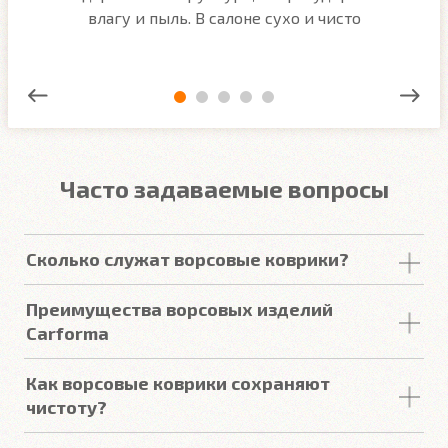
ым
влагу и пыль. В салоне сухо и чисто
Часто задаваемые вопросы
Сколько служат ворсовые коврики?
Срок
службы
ворсовых покрытий в среднем
Преимущества ворсовых изделий
составляет от 2 до 5
лет
. У некоторых наших
Carforma
клиентов
они прослужили более 10
лет
. Но есть
некоторые факторы, уменьшающие или
Купить в онлайн магазине Carforma означает
Как ворсовые коврики сохраняют
увеличивающие срок
службы
.
получить такие качества как:
чистоту?
Пыль и
грязь
впитываются
качественным
ворсом
.
Российский качественный материал
Подробнее