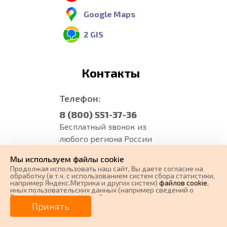
Google Maps
2 GIS
Контакты
Телефон:
8 (800) 551-37-36
Бесплатный звонок из
любого региона России
E-mail:
Мы используем файлы cookie
Продолжая использовать наш cайт, Вы даете согласие на
manager@carforma.ru
обработку (в т.ч. с использованием систем сбора статистики,
например Яндекс.Метрика и других систем)
файлов cookie
,
иных пользовательских данных (например сведений о
Написать нам
Вашем ip-адресе, сведений о местоположении, типе
0 ₽
Цена от
устройства, времени посещения страницы, сведений о
Принять
ресурсах сети Интернет, с которых были совершены
Написать нам
переходы на наш сайт, сведения о Ваших действиях на сайте
от
0
₽/мес.
Плати частями
и других сведений). Если Вы согласны, продолжайте