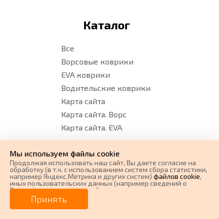
Каталог
Все
Ворсовые коврики
EVA коврики
Водительские коврики
Карта сайта
Карта сайта. Ворс
Карта сайта. EVA
Мы используем файлы cookie
Время работы
Продолжая использовать наш cайт, Вы даете согласие на
обработку (в т.ч. с использованием систем сбора статистики,
например Яндекс.Метрика и других систем)
файлов cookie
,
Понедельник - суббота:
иных пользовательских данных (например сведений о
Вашем ip-адресе, сведений о местоположении, типе
0 ₽
Цена от
устройства, времени посещения страницы, сведений о
Принять
с 08:00 до 17:00 по Московскому
ресурсах сети Интернет, с которых были совершены
времени (без перерыва)
переходы на наш сайт, сведения о Ваших действиях на сайте
от
0
₽/мес.
Плати частями
и других сведений). Если Вы согласны, продолжайте