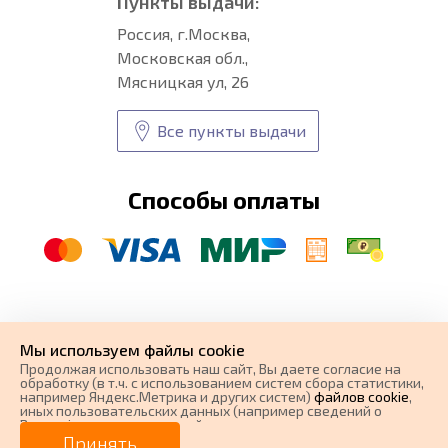
Пункты выдачи:
Россия, г.Москва,
Московская обл.,
Мясницкая ул, 26
Все пункты выдачи
Способы оплаты
© CARFORMA 2020-2026 г.
Уникальные
автоковрики
Мы используем файлы cookie
разработка и
Продолжая использовать наш cайт, Вы даете согласие на
поисковое продвижение сайта
обработку (в т.ч. с использованием систем сбора статистики,
например Яндекс.Метрика и других систем)
файлов cookie
,
иных пользовательских данных (например сведений о
Вашем ip-адресе, сведений о местоположении, типе
устройства, времени посещения страницы, сведений о
Принять