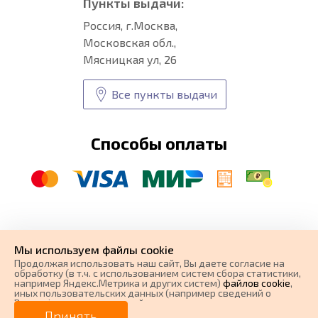
Пункты выдачи:
Россия, г.Москва,
Московская обл.,
Мясницкая ул, 26
Все пункты выдачи
Способы оплаты
© CARFORMA 2020-2026 г.
Уникальные
автоковрики
Мы используем файлы cookie
разработка и
Продолжая использовать наш cайт, Вы даете согласие на
поисковое продвижение сайта
обработку (в т.ч. с использованием систем сбора статистики,
например Яндекс.Метрика и других систем)
файлов cookie
,
иных пользовательских данных (например сведений о
Вашем ip-адресе, сведений о местоположении, типе
0 ₽
Цена от
устройства, времени посещения страницы, сведений о
Принять