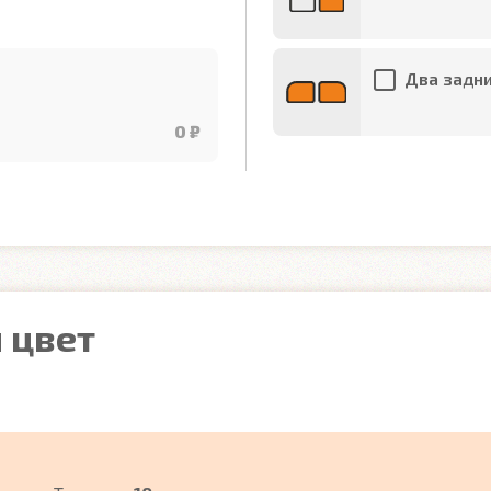
Два задни
0 ₽
 цвет