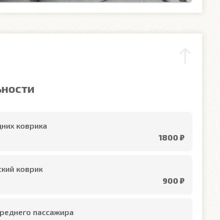
ьности
них коврика
1800 ₽
кий коврик
900 ₽
реднего пассажира