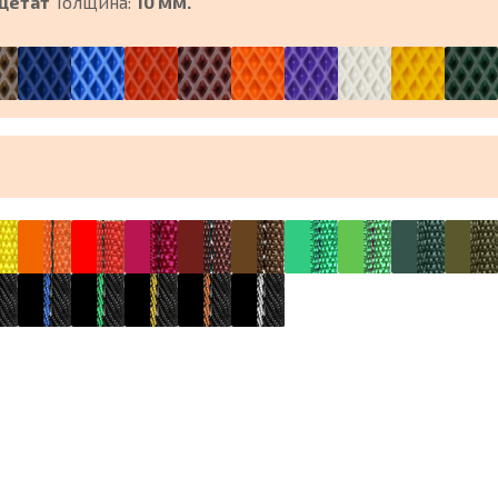
цетат
Толщина:
10 мм.