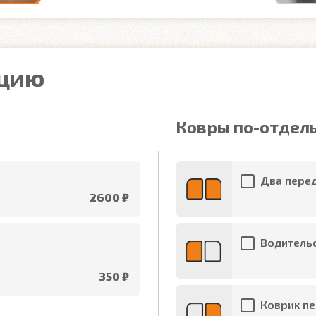
ацию
Ковры по-отдел
Два перед
2600 ₽
Водительс
350 ₽
Коврик пе