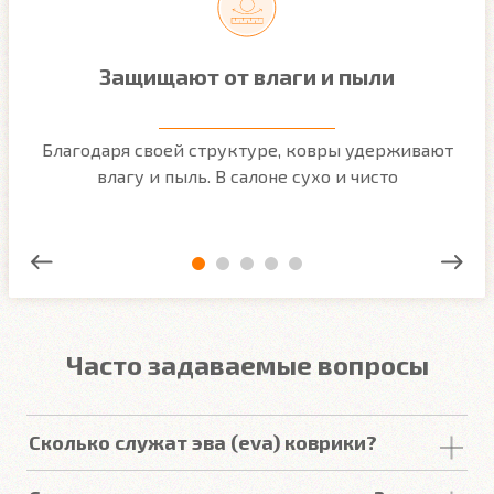
Защищают от влаги и пыли
м
Благодаря своей структуре, ковры удерживают
О
ым
влагу и пыль. В салоне сухо и чисто
Часто задаваемые вопросы
Сколько служат эва (eva) коврики?
Срок
службы
комплекта
автомобильных