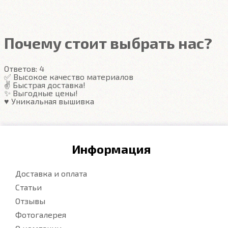
Автоковрики ЕВА
не впитывают, а удерживают
грязь в ячейках. Вода не катается по полу, как в
резиновых половичках, однако, её все равно
Почему стоит выбрать нас?
видно. ЕВА удобны тем, что их легко достать не
пролив и вытряхнуть. Они дешевле.
Ответов:
4
✅ Высокое качество материалов
✌️ Быстрая доставка!
Подробнее
✨ Выгодные цены!
♥️ Уникальная вышивка
Информация
Доставка и оплата
Статьи
Отзывы
Фотогалерея