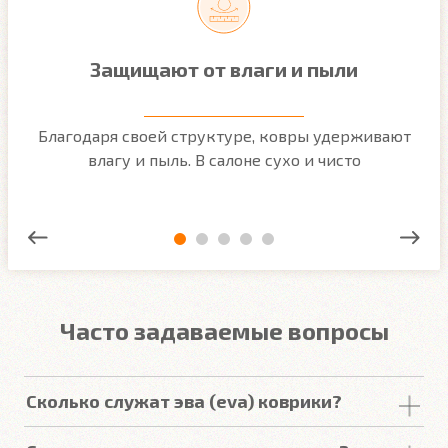
Защищают от влаги и пыли
м
Благодаря своей структуре, ковры удерживают
О
ым
влагу и пыль. В салоне сухо и чисто
Часто задаваемые вопросы
Сколько служат эва (eva) коврики?
Срок
службы
комплекта
автомобильных