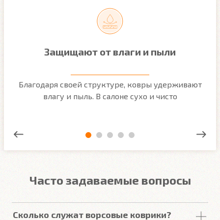
Защищают от влаги и пыли
м
Благодаря своей структуре, ковры удерживают
О
ым
влагу и пыль. В салоне сухо и чисто
Часто задаваемые вопросы
Сколько служат ворсовые коврики?