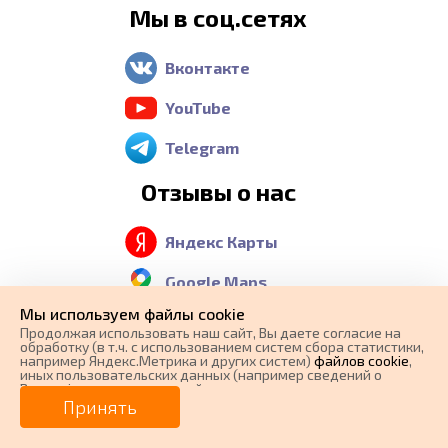
Мы в соц.сетях
Вконтакте
YouTube
Telegram
Отзывы о нас
Яндекс Карты
Google Maps
Мы используем файлы cookie
2 GIS
Продолжая использовать наш cайт, Вы даете согласие на
обработку (в т.ч. с использованием систем сбора статистики,
например Яндекс.Метрика и других систем)
файлов cookie
,
иных пользовательских данных (например сведений о
Вашем ip-адресе, сведений о местоположении, типе
Контакты
0 ₽
Цена от
устройства, времени посещения страницы, сведений о
Принять
ресурсах сети Интернет, с которых были совершены
переходы на наш сайт, сведения о Ваших действиях на сайте
от
0
₽/мес.
Плати частями
и других сведений). Если Вы согласны, продолжайте
Телефон: