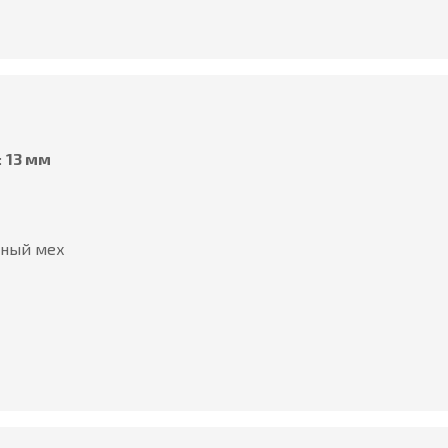
:
13 мм
ьный мех