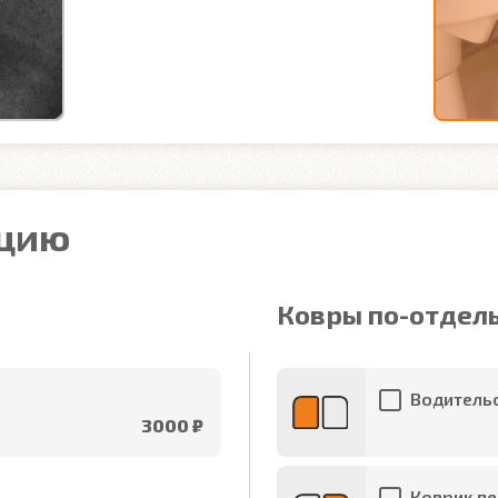
ацию
Ковры по-отдел
Водительс
3000 ₽
Коврик пе