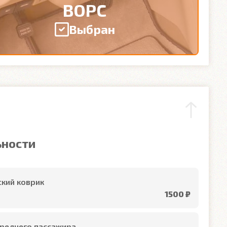
ВОРС
Выбран
ьности
кий коврик
1500 ₽
реднего пассажира