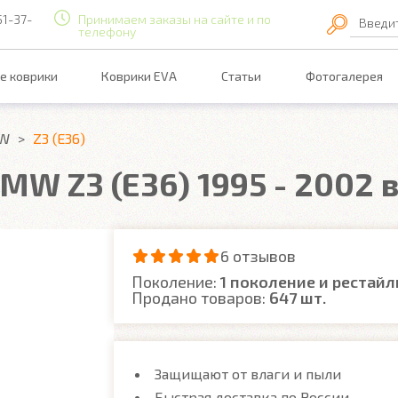
51-37-
Принимаем заказы на сайте и по
Введи
телефону
е коврики
Коврики EVA
Статьи
Фотогалерея
W
Z3 (E36)
MW Z3 (E36) 1995 - 2002 
6 отзывов
Поколение:
1 поколение и рестайл
Продано товаров:
647 шт.
Защищают от влаги и пыли
Быстрая доставка по России