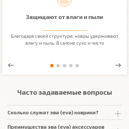
Защищают от влаги и пыли
м
Благодаря своей структуре, ковры удерживают
О
ым
влагу и пыль. В салоне сухо и чисто
Часто задаваемые вопросы
Сколько служат эва (eva) коврики?
Срок
службы
комплекта
автомобильных
Преимущества эва (eva) аксессуаров